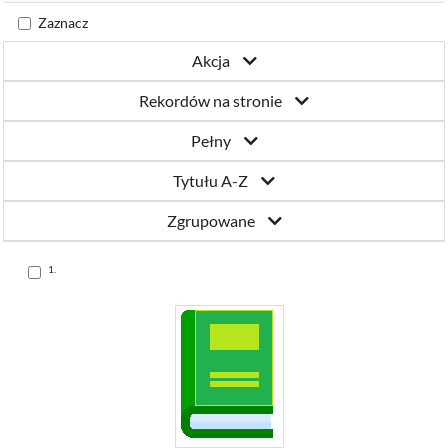
Katowicach
Zaznacz
Akcja
Rekordów na stronie
Pełny
Tytułu A-Z
Zgrupowane
Skocz
1.
do
pozycji