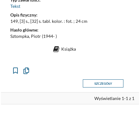
Tekst
Opis fizyczny:
149, [3] s., [32] s. tabl. kolor. : fot. ; 24 cm
Hasło główne:
Sztompka, Piotr (1944- )
Książka
Kopiuj
opis
formalny
SZCZEGÓŁY
do
schowka
Wyświetlanie 1-1 z 1