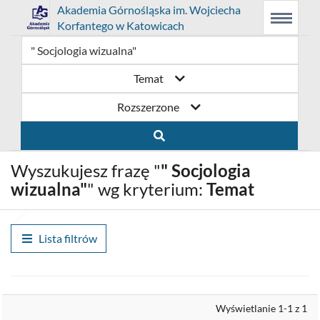
Link
Przejdź
Prolib
Akademia Górnośląska im. Wojciecha
Integro
Menu
Wyszukiwarka
Treść
Korfantego w Katowicach
-
Menu
główne
główna
otwiera
do
strona
główna
się
strony
Temat
w
domowej
Rozszerzone
nowym
biblioteki
oknie
Akademia
Wyszukujesz frazę "
" Socjologia
Górnośląska
wizualna"
" wg kryterium:
Temat
im.
Wojciecha
Lista filtrów
Korfantego
w
Wyrównaj
Wyświetlanie 1-1 z 1