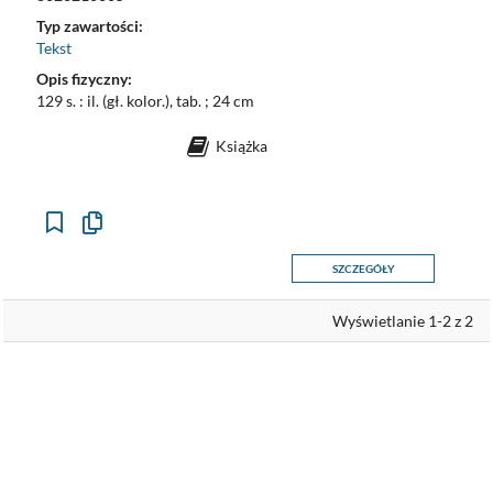
Typ zawartości:
Tekst
Opis fizyczny:
129 s. : il. (gł. kolor.), tab. ; 24 cm
Książka
Kopiuj
opis
formalny
SZCZEGÓŁY
do
schowka
Wyświetlanie 1-2 z 2