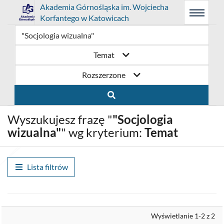
Link
Przejdź
Prolib
Akademia Górnośląska im. Wojciecha
Integro
Menu
Wyszukiwarka
Treść
Korfantego w Katowicach
-
Menu
główne
główna
otwiera
do
strona
główna
się
strony
Temat
w
domowej
Rozszerzone
nowym
biblioteki
oknie
Akademia
Wyszukujesz frazę "
"Socjologia
Górnośląska
wizualna"
" wg kryterium:
Temat
im.
Wojciecha
Lista filtrów
Korfantego
w
Wyrównaj
Wyświetlanie 1-2 z 2