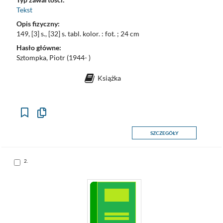
Tekst
Opis fizyczny:
149, [3] s., [32] s. tabl. kolor. : fot. ; 24 cm
Hasło główne:
Sztompka, Piotr (1944- )
Książka
Kopiuj
opis
formalny
SZCZEGÓŁY
do
schowka
Skocz
2.
do
pozycji