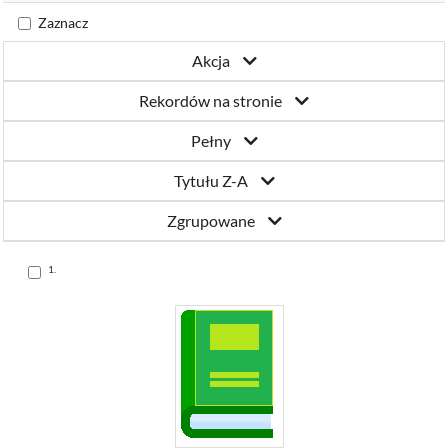
Katowicach
Zaznacz
Akcja
Rekordów na stronie
Pełny
Tytułu Z-A
Zgrupowane
Skocz
1.
do
pozycji