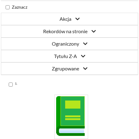
Katowicach
Zaznacz
Akcja
Rekordów na stronie
Ograniczony
Tytułu Z-A
Zgrupowane
Skocz
1.
do
pozycji