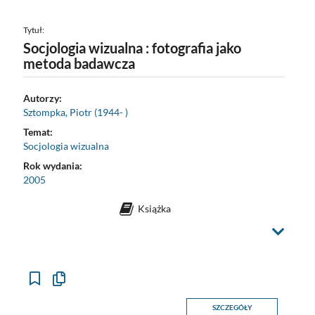
Tytuł:
Socjologia wizualna : fotografia jako
metoda badawcza
Autorzy:
Sztompka, Piotr (1944- )
Temat:
Socjologia wizualna
Rok wydania:
2005
Książka
Z
m
i
e
ń
w
i
d
o
Kopiuj
k
opis
formalny
SZCZEGÓŁY
do