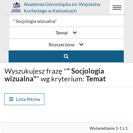
Link
Przejdź
Prolib
Akademia Górnośląska im. Wojciecha
Integro
Menu
Wyszukiwarka
Treść
Korfantego w Katowicach
-
Menu
główne
główna
otwiera
do
strona
główna
się
strony
Temat
w
domowej
Rozszerzone
nowym
biblioteki
oknie
Akademia
Wyszukujesz frazę "
" Socjologia
Górnośląska
wizualna"
" wg kryterium:
Temat
im.
Wojciecha
Lista filtrów
Korfantego
w
Wyrównaj
Wyświetlanie 1-1 z 1