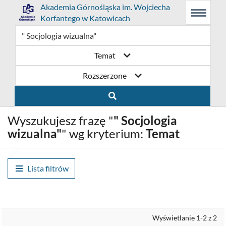
Link
Przejdź
Prolib
Akademia Górnośląska im. Wojciecha
Integro
Menu
Wyszukiwarka
Treść
Korfantego w Katowicach
-
Menu
główne
główna
otwiera
do
strona
główna
się
strony
Temat
w
domowej
Rozszerzone
nowym
biblioteki
oknie
Akademia
Wyszukujesz frazę "
" Socjologia
Górnośląska
wizualna"
" wg kryterium:
Temat
im.
Wojciecha
Lista filtrów
Korfantego
w
Wyrównaj
Wyświetlanie 1-2 z 2