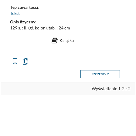
Typ zawartości:
Tekst
Opis fizyczny:
129 s. : il. (gł. kolor.), tab. ; 24 cm
Książka
Kopiuj
opis
formalny
SZCZEGÓŁY
do
schowka
Wyświetlanie 1-2 z 2