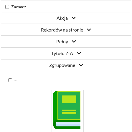
Katowicach
Zaznacz
Akcja
Rekordów na stronie
Pełny
Tytułu Z-A
Zgrupowane
Skocz
1.
do
pozycji