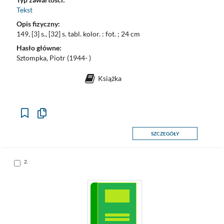
Tekst
Opis fizyczny:
149, [3] s., [32] s. tabl. kolor. : fot. ; 24 cm
Hasło główne:
Sztompka, Piotr (1944- )
Książka
Kopiuj
opis
formalny
SZCZEGÓŁY
do
schowka
Skocz
2.
do
pozycji