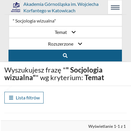
Link
Przejdź
Prolib
Akademia Górnośląska im. Wojciecha
Integro
Menu
Wyszukiwarka
Treść
Korfantego w Katowicach
-
Menu
główne
główna
otwiera
do
strona
główna
się
strony
Temat
w
domowej
Rozszerzone
nowym
biblioteki
oknie
Akademia
Wyszukujesz frazę "
" Socjologia
Górnośląska
wizualna"
" wg kryterium:
Temat
im.
Wojciecha
Lista filtrów
Korfantego
w
Wyrównaj
Wyświetlanie 1-1 z 1