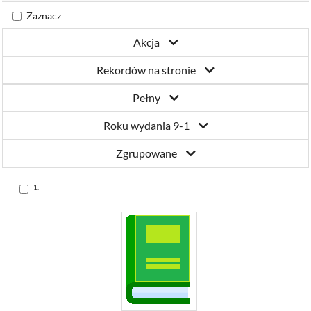
Katowicach
Zaznacz
Akcja
Rekordów na stronie
Pełny
Roku wydania 9-1
Zgrupowane
Skocz
1.
do
pozycji