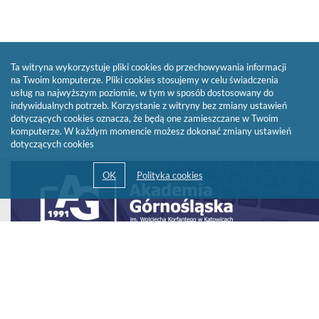
Ta witryna wykorzystuje pliki cookies do przechowywania informacji
na Twoim komputerze. Pliki cookies stosujemy w celu świadczenia
usług na najwyższym poziomie, w tym w sposób dostosowany do
indywidualnych potrzeb. Korzystanie z witryny bez zmiany ustawień
dotyczących cookies oznacza, że będą one zamieszczane w Twoim
komputerze. W każdym momencie możesz dokonać zmiany ustawień
dotyczących cookies
Link
otwiera
się
w
nowym
oknie
© 2013-2026 by
Sygnity Business Solutions S.A.
Polityka prywatności