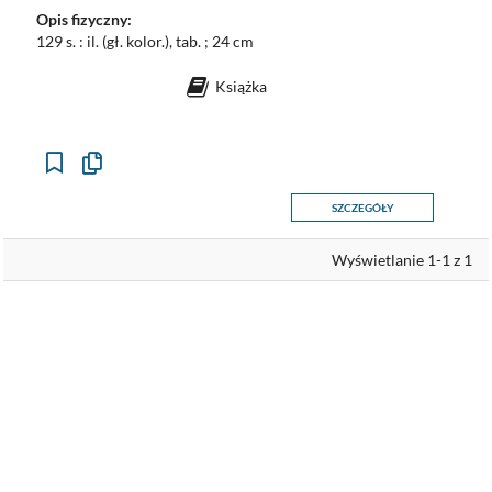
Opis fizyczny:
129 s. : il. (gł. kolor.), tab. ; 24 cm
Książka
Kopiuj
opis
formalny
SZCZEGÓŁY
do
schowka
Wyświetlanie 1-1 z 1