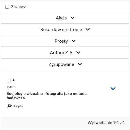
Katowicach
Zaznacz
Akcja
Rekordów na stronie
Prosty
Autora Z-A
Zgrupowane
Skocz
1.
do
pozycji
Tytuł:
Zmień
widok
Socjologia wizualna : fotografia jako metoda
badawcza
Książka
Wyświetlanie 1-1 z 1