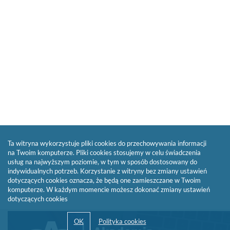
Ta witryna wykorzystuje pliki cookies do przechowywania informacji
na Twoim komputerze. Pliki cookies stosujemy w celu świadczenia
usług na najwyższym poziomie, w tym w sposób dostosowany do
indywidualnych potrzeb. Korzystanie z witryny bez zmiany ustawień
dotyczących cookies oznacza, że będą one zamieszczane w Twoim
komputerze. W każdym momencie możesz dokonać zmiany ustawień
dotyczących cookies
Link
otwiera