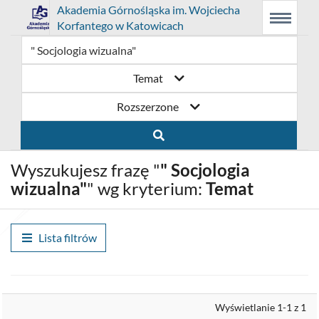
Link
Przejdź
Prolib
Akademia Górnośląska im. Wojciecha
Integro
Menu
Wyszukiwarka
Treść
Korfantego w Katowicach
-
Menu
główne
główna
otwiera
do
strona
główna
się
strony
Temat
w
domowej
Rozszerzone
nowym
biblioteki
oknie
Akademia
Wyszukujesz frazę "
" Socjologia
Górnośląska
wizualna"
" wg kryterium:
Temat
im.
Wojciecha
Lista filtrów
Korfantego
w
Wyrównaj
Wyświetlanie 1-1 z 1