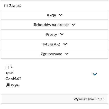
Katowicach
Zaznacz
Akcja
Rekordów na stronie
Prosty
Tytułu A-Z
Zgrupowane
Skocz
1.
do
pozycji
Tytuł:
Zmień
widok
Co widać?
Książka
Wyświetlanie 1-1 z 1