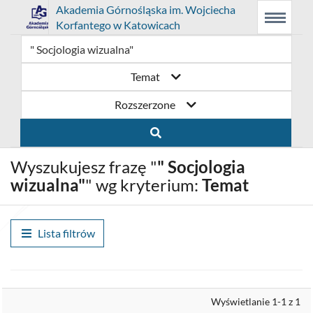
Link
Przejdź
Prolib
Akademia Górnośląska im. Wojciecha
Integro
Menu
Wyszukiwarka
Treść
Korfantego w Katowicach
-
Menu
główne
główna
otwiera
do
strona
główna
się
strony
Temat
w
domowej
Rozszerzone
nowym
biblioteki
oknie
Akademia
Wyszukujesz frazę "
" Socjologia
Górnośląska
wizualna"
" wg kryterium:
Temat
im.
Wojciecha
Lista filtrów
Korfantego
w
Wyrównaj
Wyświetlanie 1-1 z 1