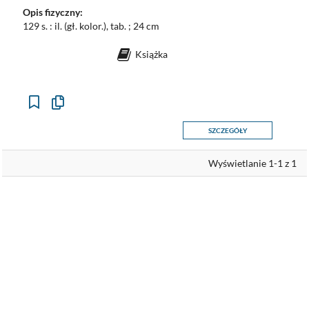
Opis fizyczny:
129 s. : il. (gł. kolor.), tab. ; 24 cm
Książka
Kopiuj
opis
formalny
SZCZEGÓŁY
do
schowka
Wyświetlanie 1-1 z 1