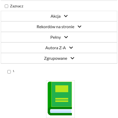
Katowicach
Zaznacz
Akcja
Rekordów na stronie
Pełny
Autora Z-A
Zgrupowane
Skocz
1.
do
pozycji