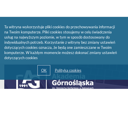
Ta witryna wykorzystuje pliki cookies do przechowywania informacji
na Twoim komputerze. Pliki cookies stosujemy w celu świadczenia
usług na najwyższym poziomie, w tym w sposób dostosowany do
indywidualnych potrzeb. Korzystanie z witryny bez zmiany ustawień
dotyczących cookies oznacza, że będą one zamieszczane w Twoim
komputerze. W każdym momencie możesz dokonać zmiany ustawień
dotyczących cookies
Link
otwiera
się
w
nowym
oknie
© 2013-2026 by
Sygnity Business Solutions S.A.
Polityka prywatności