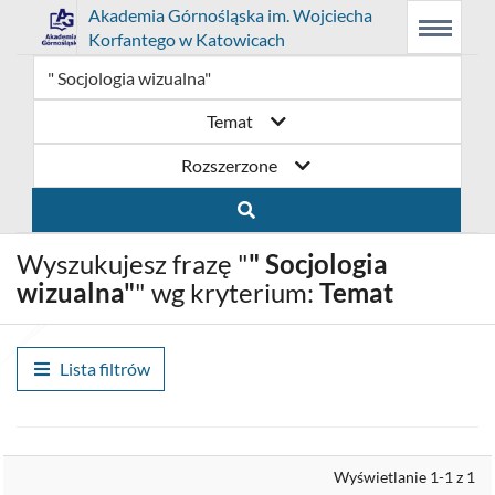
Link
Przejdź
Prolib
Akademia Górnośląska im. Wojciecha
Integro
Menu
Wyszukiwarka
Treść
Korfantego w Katowicach
-
Menu
główne
główna
otwiera
do
strona
główna
się
strony
Temat
w
domowej
Rozszerzone
nowym
biblioteki
oknie
Akademia
Wyszukujesz frazę "
" Socjologia
Górnośląska
wizualna"
" wg kryterium:
Temat
im.
Wojciecha
Lista filtrów
Korfantego
w
Wyrównaj
Wyświetlanie 1-1 z 1