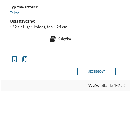
Typ zawartości:
Tekst
Opis fizyczny:
129 s. : il. (gł. kolor.), tab. ; 24 cm
Książka
Kopiuj
opis
formalny
SZCZEGÓŁY
do
schowka
Wyświetlanie 1-2 z 2