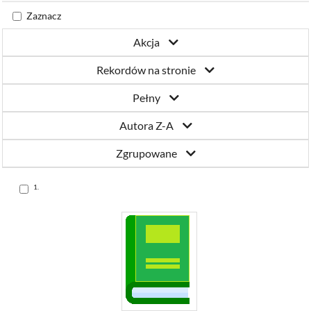
Katowicach
Zaznacz
Akcja
Rekordów na stronie
Pełny
Autora Z-A
Zgrupowane
Skocz
1.
do
pozycji