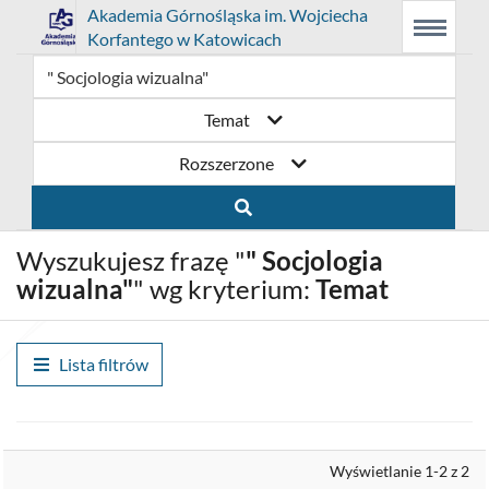
Link
Przejdź
Prolib
Akademia Górnośląska im. Wojciecha
Integro
Menu
Wyszukiwarka
Treść
Korfantego w Katowicach
-
Menu
główne
główna
otwiera
do
strona
główna
się
strony
Temat
w
domowej
Rozszerzone
nowym
biblioteki
oknie
Akademia
Wyszukujesz frazę "
" Socjologia
Górnośląska
wizualna"
" wg kryterium:
Temat
im.
Wojciecha
Lista filtrów
Korfantego
w
Wyrównaj
Wyświetlanie 1-2 z 2