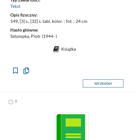
Tekst
Opis fizyczny:
149, [3] s., [32] s. tabl. kolor. : fot. ; 24 cm
Hasło główne:
Sztompka, Piotr (1944- )
Książka
Kopiuj
opis
formalny
SZCZEGÓŁY
do
schowka
Skocz
2.
do
pozycji