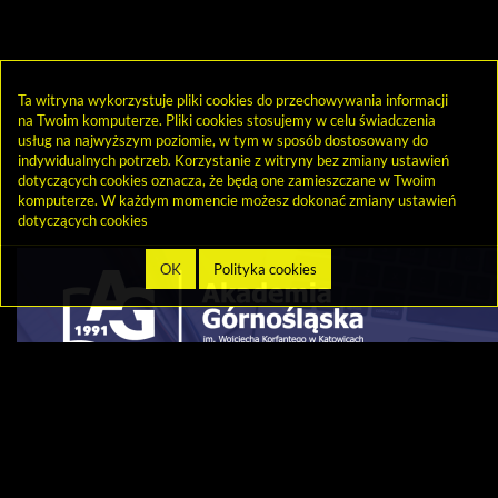
Ta witryna wykorzystuje pliki cookies do przechowywania informacji
na Twoim komputerze. Pliki cookies stosujemy w celu świadczenia
usług na najwyższym poziomie, w tym w sposób dostosowany do
indywidualnych potrzeb. Korzystanie z witryny bez zmiany ustawień
dotyczących cookies oznacza, że będą one zamieszczane w Twoim
komputerze. W każdym momencie możesz dokonać zmiany ustawień
dotyczących cookies
Link
otwiera
się
w
nowym
oknie
© 2013-2026 by
Sygnity Business Solutions S.A.
Polityka prywatności