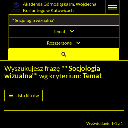
Link
Przejdź
Prolib
Akademia Górnośląska im. Wojciecha
Integro
Menu
Wyszukiwarka
Treść
Korfantego w Katowicach
-
Menu
główne
główna
otwiera
do
strona
główna
się
strony
Temat
w
domowej
Rozszerzone
nowym
biblioteki
oknie
Akademia
Wyszukujesz frazę "
" Socjologia
Górnośląska
wizualna"
" wg kryterium:
Temat
im.
Wojciecha
Lista filtrów
Korfantego
w
Wyrównaj
Wyświetlanie 1-1 z 1