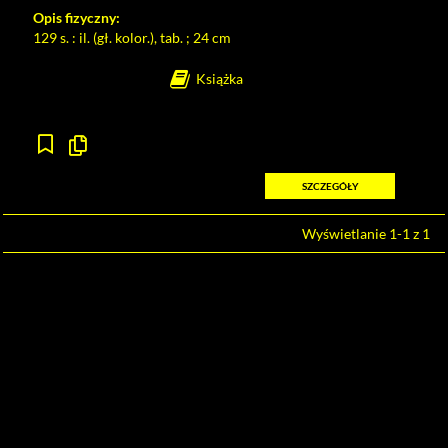
Opis fizyczny:
129 s. : il. (gł. kolor.), tab. ; 24 cm
Książka
Kopiuj
opis
formalny
SZCZEGÓŁY
do
schowka
Wyświetlanie 1-1 z 1