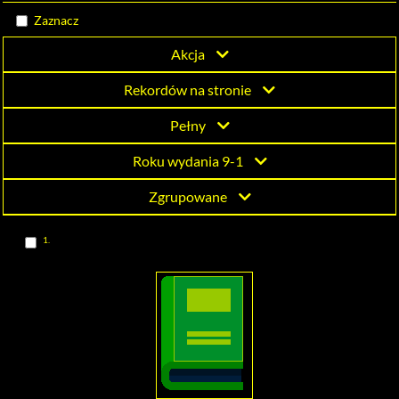
Katowicach
Zaznacz
Akcja
Rekordów na stronie
Pełny
Roku wydania 9-1
Zgrupowane
Skocz
1.
do
pozycji