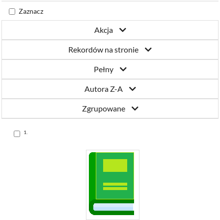
Katowicach
Zaznacz
Akcja
Rekordów na stronie
Pełny
Autora Z-A
Zgrupowane
Skocz
1.
do
pozycji