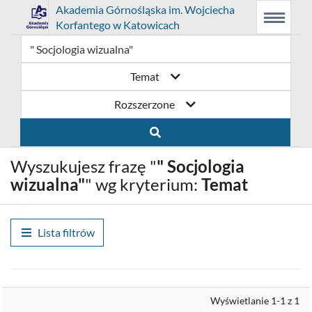
Link
Przejdź
Prolib
Akademia Górnośląska im. Wojciecha
Integro
Menu
Wyszukiwarka
Treść
Korfantego w Katowicach
-
Menu
główne
główna
otwiera
do
strona
główna
się
strony
Temat
w
domowej
Rozszerzone
nowym
biblioteki
oknie
Akademia
Wyszukujesz frazę "
" Socjologia
Górnośląska
wizualna"
" wg kryterium:
Temat
im.
Wojciecha
Lista filtrów
Korfantego
w
Wyrównaj
Wyświetlanie 1-1 z 1