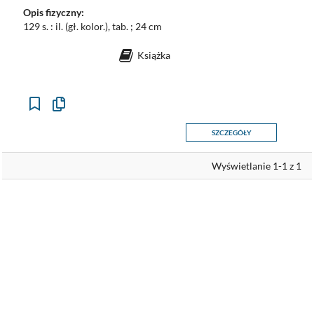
Opis fizyczny:
129 s. : il. (gł. kolor.), tab. ; 24 cm
Książka
Kopiuj
opis
formalny
SZCZEGÓŁY
do
schowka
Wyświetlanie 1-1 z 1