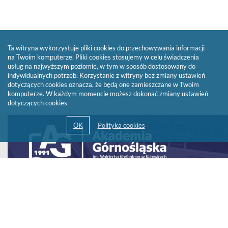
Ta witryna wykorzystuje pliki cookies do przechowywania informacji
na Twoim komputerze. Pliki cookies stosujemy w celu świadczenia
usług na najwyższym poziomie, w tym w sposób dostosowany do
indywidualnych potrzeb. Korzystanie z witryny bez zmiany ustawień
dotyczących cookies oznacza, że będą one zamieszczane w Twoim
komputerze. W każdym momencie możesz dokonać zmiany ustawień
dotyczących cookies
Link
otwiera
się
w
nowym
oknie
© 2013-2026 by
Sygnity Business Solutions S.A.
Polityka prywatności