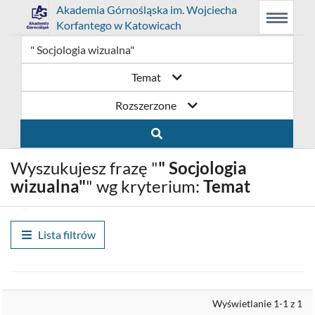
Link
Przejdź
Prolib
Akademia Górnośląska im. Wojciecha
Integro
Menu
Wyszukiwarka
Treść
Korfantego w Katowicach
-
Menu
główne
główna
otwiera
do
strona
główna
się
strony
Temat
w
domowej
Rozszerzone
nowym
biblioteki
oknie
Akademia
Wyszukujesz frazę "
" Socjologia
Górnośląska
wizualna"
" wg kryterium:
Temat
im.
Wojciecha
Lista filtrów
Korfantego
w
Wyrównaj
Wyświetlanie 1-1 z 1