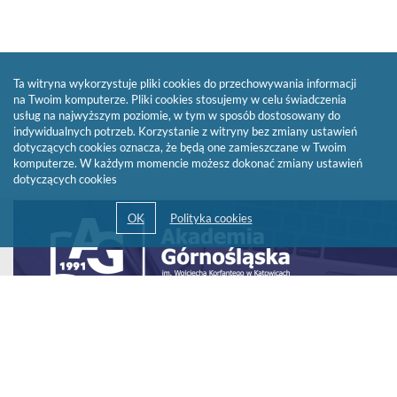
Ta witryna wykorzystuje pliki cookies do przechowywania informacji
na Twoim komputerze. Pliki cookies stosujemy w celu świadczenia
usług na najwyższym poziomie, w tym w sposób dostosowany do
indywidualnych potrzeb. Korzystanie z witryny bez zmiany ustawień
dotyczących cookies oznacza, że będą one zamieszczane w Twoim
komputerze. W każdym momencie możesz dokonać zmiany ustawień
dotyczących cookies
Link
otwiera
się
w
nowym
oknie
© 2013-2026 by
Sygnity Business Solutions S.A.
Polityka prywatności