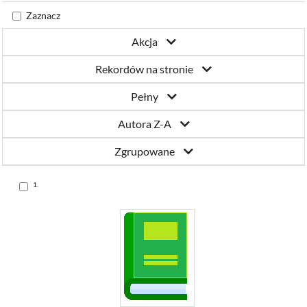
Katowicach
Zaznacz
Akcja
Rekordów na stronie
Pełny
Autora Z-A
Zgrupowane
Skocz
1.
do
pozycji