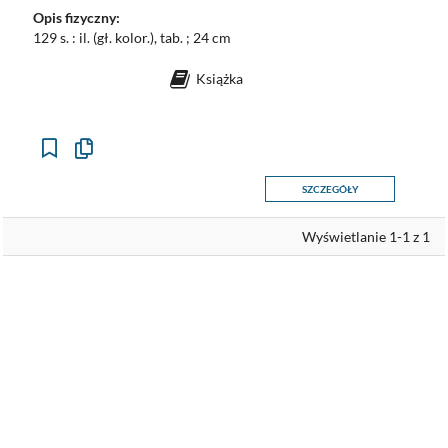
Opis fizyczny:
129 s. : il. (gł. kolor.), tab. ; 24 cm
Książka
Kopiuj
opis
formalny
SZCZEGÓŁY
do
schowka
Wyświetlanie 1-1 z 1