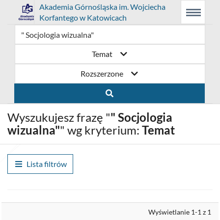
Link
Przejdź
Prolib
Akademia Górnośląska im. Wojciecha
Integro
Menu
Wyszukiwarka
Treść
Korfantego w Katowicach
-
Menu
główne
główna
otwiera
do
strona
główna
się
strony
Temat
w
domowej
Rozszerzone
nowym
biblioteki
oknie
Akademia
Wyszukujesz frazę "
" Socjologia
Górnośląska
wizualna"
" wg kryterium:
Temat
im.
Wojciecha
Lista filtrów
Korfantego
w
Wyrównaj
Wyświetlanie 1-1 z 1