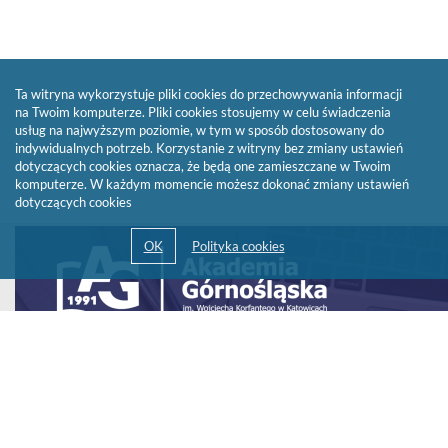
Ta witryna wykorzystuje pliki cookies do przechowywania informacji
na Twoim komputerze. Pliki cookies stosujemy w celu świadczenia
usług na najwyższym poziomie, w tym w sposób dostosowany do
indywidualnych potrzeb. Korzystanie z witryny bez zmiany ustawień
dotyczących cookies oznacza, że będą one zamieszczane w Twoim
komputerze. W każdym momencie możesz dokonać zmiany ustawień
dotyczących cookies
Link
otwiera
się
w
nowym
oknie
© 2013-2026 by
Sygnity Business Solutions S.A.
Polityka prywatności