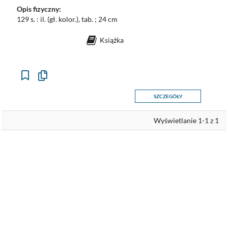
Opis fizyczny:
129 s. : il. (gł. kolor.), tab. ; 24 cm
Książka
Kopiuj
opis
formalny
SZCZEGÓŁY
do
schowka
Wyświetlanie 1-1 z 1