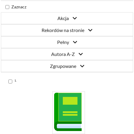
Katowicach
Zaznacz
Akcja
Rekordów na stronie
Pełny
Autora A-Z
Zgrupowane
Skocz
1.
do
pozycji