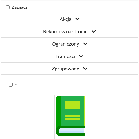
Katowicach
Zaznacz
Akcja
Rekordów na stronie
Ograniczony
Trafności
Zgrupowane
Skocz
1.
do
pozycji