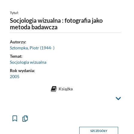
Tytuł:
Socjologia wizualna : fotografia jako
metoda badawcza
Autorzy:
Sztompka, Piotr (1944- )
Temat:
Socjologia wizualna
Rok wydania:
2005
Książka
Z
m
i
e
ń
w
i
d
o
Kopiuj
k
opis
formalny
SZCZEGÓŁY
do