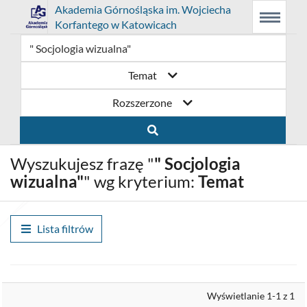
Link
Przejdź
Prolib
Akademia Górnośląska im. Wojciecha
Integro
Menu
Wyszukiwarka
Treść
Korfantego w Katowicach
-
Menu
główne
główna
otwiera
do
strona
główna
się
strony
Temat
w
domowej
Rozszerzone
nowym
biblioteki
oknie
Akademia
Wyszukujesz frazę "
" Socjologia
Górnośląska
wizualna"
" wg kryterium:
Temat
im.
Wojciecha
Lista filtrów
Korfantego
w
Wyrównaj
Wyświetlanie 1-1 z 1